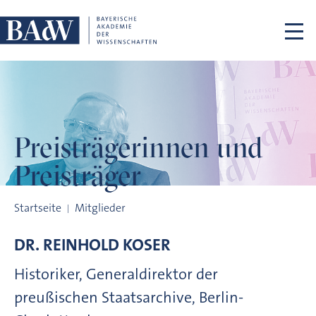
Navigation überspringen
Preisträgerinnen
und
Preisträger
Preisträgerinnen und Preisträger
Startseite
Mitglieder
DR.
REINHOLD
KOSER
Historiker, Generaldirektor der
preußischen Staatsarchive, Berlin-