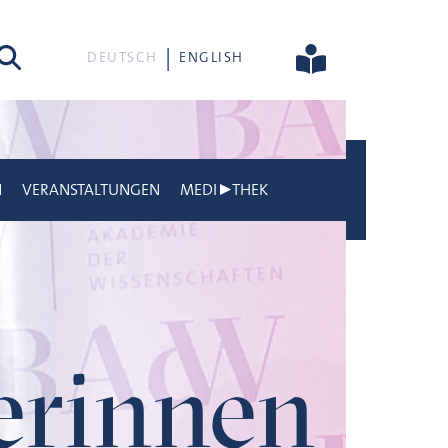
he
DEUTSCH
ENGLISH
N
VERANSTALTUNGEN
MEDI▶THEK
gerinnen