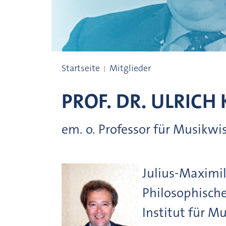
Preisträgerinnen und Preisträger
Startseite
Mitglieder
PROF. DR.
ULRICH
em. o. Professor für Musikwi
Julius-Maximi
Philosophische
Institut für M