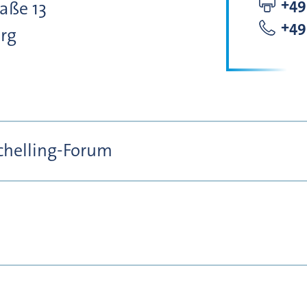
+49
raße
13
+49
rg
chelling-Forum