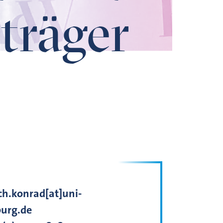
träger
ich.konrad[at]uni-
urg.de