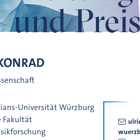
und Preis
KONRAD
ssenschaft
lians-Universität Würzburg
 Fakultät
ulr
usikforschung
wuerzb