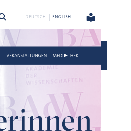
he
DEUTSCH
ENGLISH
N
VERANSTALTUNGEN
MEDI▶THEK
gerinnen