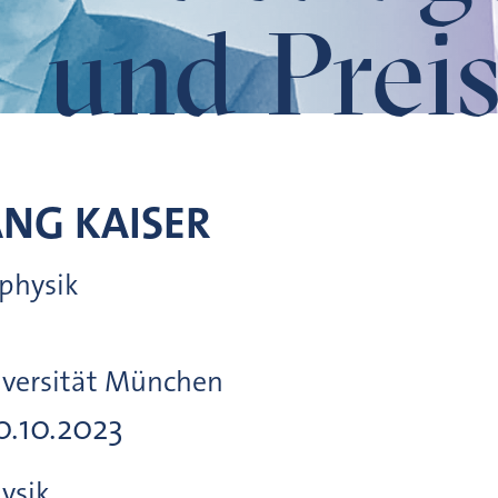
und Preis
ANG
KAISER
lphysik
iversität München
20.10.2023
hysik