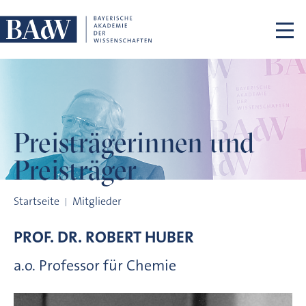
Navigation überspringen
Preisträgerinnen
und
Preisträger
Preisträgerinnen und Preisträger
Startseite
Mitglieder
PROF. DR.
ROBERT
HUBER
a.o. Professor für Chemie