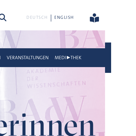
he
DEUTSCH
ENGLISH
N
VERANSTALTUNGEN
MEDI▶THEK
gerinnen