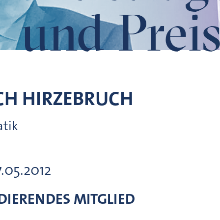
und Preis
CH
HIRZEBRUCH
atik
7.05.2012
IERENDES MITGLIED