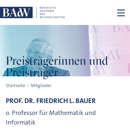
Navigation überspringen
Preisträgerinnen
und
Preisträger
Preisträgerinnen und Preisträger
Startseite
Mitglieder
PROF. DR.
FRIEDRICH L.
BAUER
o. Professor für Mathematik und
Informatik