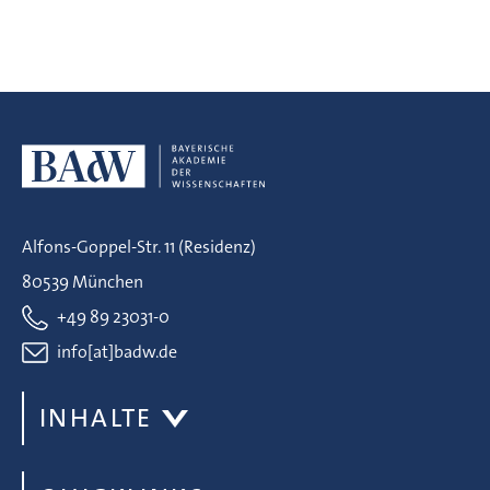
Alfons-Goppel-Str. 11 (Residenz)
80539 München
+49 89 23031-0
info[at]badw.de
INHALTE