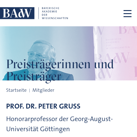
Navigation überspringen
Preisträgerinnen
und
Preisträger
Preisträgerinnen und Preisträger
Startseite
Mitglieder
PROF. DR.
PETER
GRUSS
Honorarprofessor der Georg-August-
Universität Göttingen