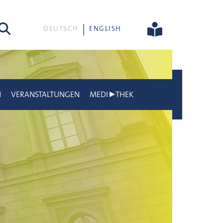
he
DEUTSCH
ENGLISH
N
VERANSTALTUNGEN
MEDI▶THEK