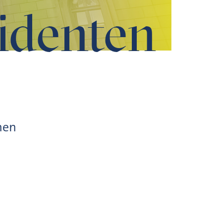
identen
hen