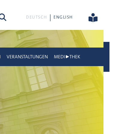
he
DEUTSCH
ENGLISH
N
VERANSTALTUNGEN
MEDI▶THEK