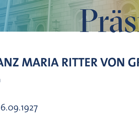
Präs
NZ MARIA RITTER VON
G
n
16.09.1927