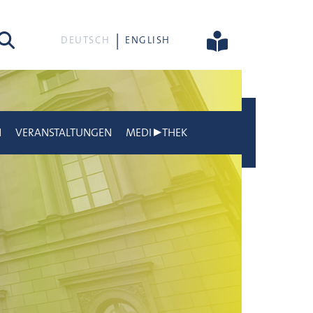
he
DEUTSCH
ENGLISH
N
VERANSTALTUNGEN
MEDI▶THEK