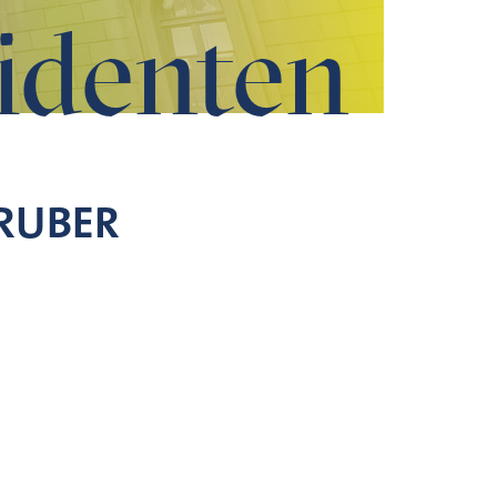
identen
RUBER