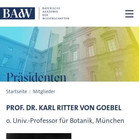
Navigation überspringen
Präsidenten
Präsidenten
Startseite
Mitglieder
PROF. DR.
KARL RITTER VON
GOEBEL
o. Univ.-Professor für Botanik, München