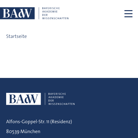
Navigation überspringen
Beispiel jetzt live
Startseite
Alfons-Goppel-Str. 11 (Residenz)
80539 München