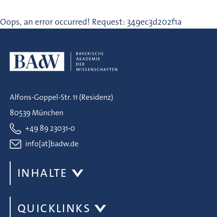
Oops, an error occurred! Request: 349ec3d202f1a
Alfons-Goppel-Str. 11 (Residenz)
80539 München
+49 89 23031-0
info[at]badw.de
INHALTE
QUICKLINKS