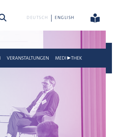
he
DEUTSCH
ENGLISH
N
VERANSTALTUNGEN
MEDI▶THEK