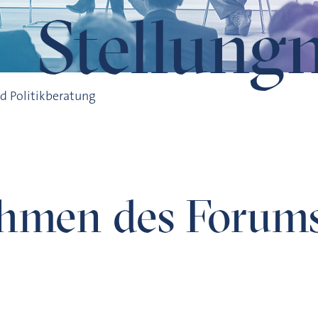
Stellun
nd Politikberatung
ahmen des Forums