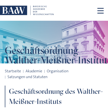
Navigation überspringen
Geschäftsordnung
Walther-Meißner-Institut
Geschäftsordnung Walther-Meißner-Institut
Startseite
Akademie
Organisation
Satzungen und Statuten
Geschäftsordnung des Walther-
Meißner-Instituts