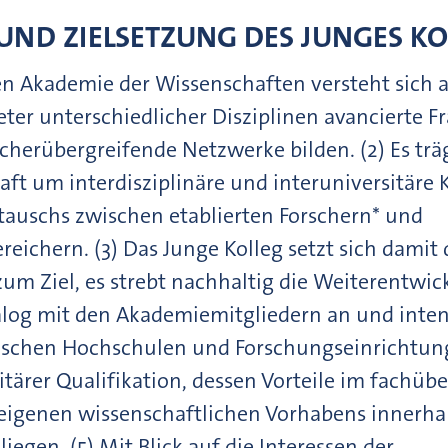
 UND ZIELSETZUNG DES JUNGES K
hen Akademie der Wissenschaften versteht sich 
eter unterschiedlicher Disziplinen avancierte F
ächerübergreifende Netzwerke bilden. (2) Es trä
aft um interdisziplinäre und interuniversitäre
tauschs zwischen etablierten Forschern* und
ichern. (3) Das Junge Kolleg setzt sich damit
m Ziel, es strebt nachhaltig die Weiterentwic
alog mit den Akademiemitgliedern an und inten
ischen Hochschulen und Forschungseinrichtung
itärer Qualifikation, dessen Vorteile im fachüb
 eigenen wissenschaftlichen Vorhabens innerha
egen. (5) Mit Blick auf die Interessen der