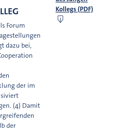
Kollegs (PDF)
OLLEG
als Forum
ragestellungen
gt dazu bei,
 Kooperation
 den
klung der im
siviert
en. (4) Damit
ergreifenden
lb der