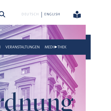
he
DEUTSCH
ENGLISH
N
VERANSTALTUNGEN
MEDI▶THEK
rdnung