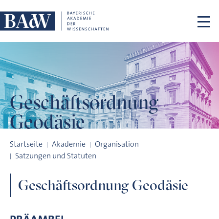
Navigation überspringen
Geschäftsordnung
Geodäsie
Geschäftsordnung für den Ausschuss Geodäsie (DGK) und de
Startseite
Akademie
Organisation
Satzungen und Statuten
Geschäftsordnung Geodäsie