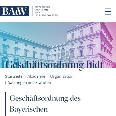
Navigation überspringen
Geschäftsordnung
bidt
Geschäftsordnung des Bayerischen Forschungsinstituts für di
Startseite
Akademie
Organisation
Satzungen und Statuten
Geschäftsordnung des
Bayerischen