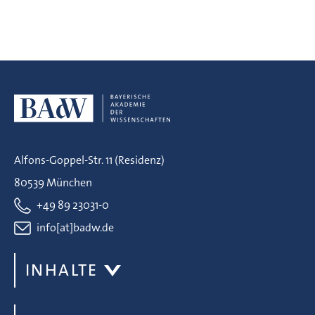
Alfons-Goppel-Str. 11 (Residenz)
80539 München
+49 89 23031-0
info[at]badw.de
INHALTE