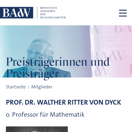
Navigation überspringen
Preisträgerinnen
und
Preisträger
Preisträgerinnen und Preisträger
Startseite
Mitglieder
PROF. DR.
WALTHER RITTER VON
DYCK
o. Professor für Mathematik