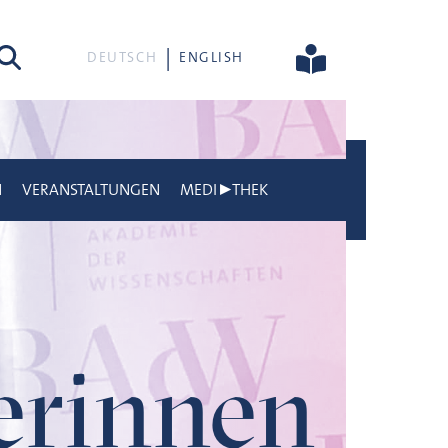
he
DEUTSCH
ENGLISH
N
VERANSTALTUNGEN
MEDI▶THEK
gerinnen