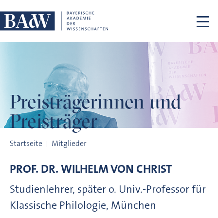
Navigation überspringen
Preisträgerinnen
und
Preisträger
Preisträgerinnen und Preisträger
Startseite
Mitglieder
PROF. DR.
WILHELM VON
CHRIST
Studienlehrer, später o. Univ.-Professor für
Klassische Philologie, München