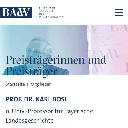
Navigation überspringen
Preisträgerinnen
und
Preisträger
Preisträgerinnen und Preisträger
Startseite
Mitglieder
PROF. DR.
KARL
BOSL
o. Univ.-Professor für Bayerische
Landesgeschichte