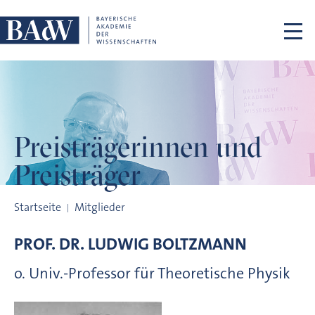
Navigation überspringen
Preisträgerinnen
und
Preisträger
Preisträgerinnen und Preisträger
Startseite
Mitglieder
PROF. DR.
LUDWIG
BOLTZMANN
o. Univ.-Professor für Theoretische Physik