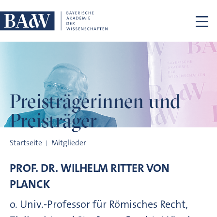
Navigation überspringen
Preisträgerinnen
und
Preisträger
Preisträgerinnen und Preisträger
Startseite
Mitglieder
PROF. DR.
WILHELM RITTER VON
PLANCK
o. Univ.-Professor für Römisches Recht,