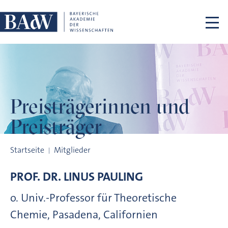
Navigation überspringen
Preisträgerinnen
und
Preisträger
Preisträgerinnen und Preisträger
Startseite
Mitglieder
PROF. DR.
LINUS
PAULING
o. Univ.-Professor für Theoretische
Chemie, Pasadena, Californien