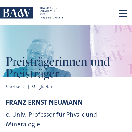
Navigation überspringen
Preisträgerinnen
und
Preisträger
Preisträgerinnen und Preisträger
Startseite
Mitglieder
FRANZ ERNST
NEUMANN
o. Univ.-Professor für Physik und
Mineralogie