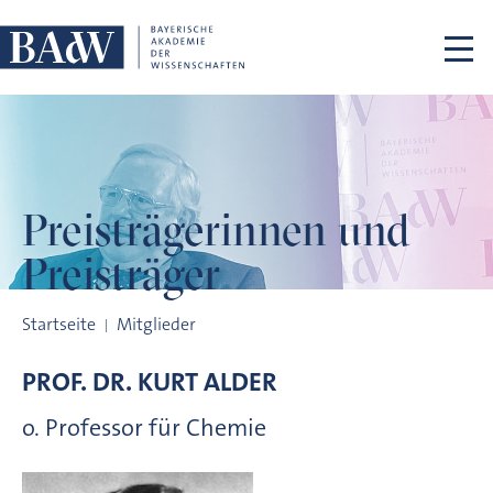
Navigation überspringen
Preisträgerinnen
und
Preisträger
Preisträgerinnen und Preisträger
Startseite
Mitglieder
PROF. DR.
KURT
ALDER
o. Professor für Chemie