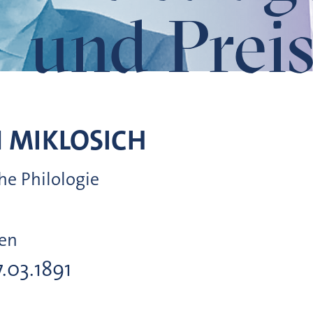
und Preis
N
MIKLOSICH
che Philologie
ien
7.03.1891