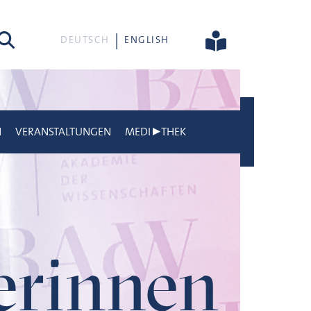
he
DEUTSCH
ENGLISH
N
VERANSTALTUNGEN
MEDI▶THEK
gerinnen