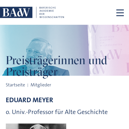
Navigation überspringen
Preisträgerinnen
und
Preisträger
Preisträgerinnen und Preisträger
Startseite
Mitglieder
EDUARD
MEYER
o. Univ.-Professor für Alte Geschichte