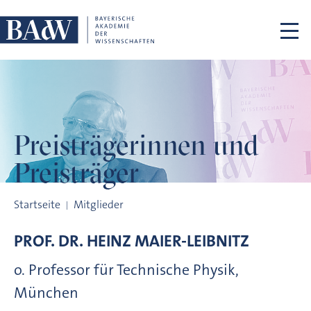
Navigation überspringen
Preisträgerinnen
und
Preisträger
Preisträgerinnen und Preisträger
Startseite
Mitglieder
PROF. DR.
HEINZ
MAIER-LEIBNITZ
o. Professor für Technische Physik,
München