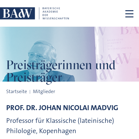
Navigation überspringen
Preisträgerinnen
und
Preisträger
Preisträgerinnen und Preisträger
Startseite
Mitglieder
PROF. DR.
JOHAN NICOLAI
MADVIG
Professor für Klassische (lateinische)
Philologie, Kopenhagen