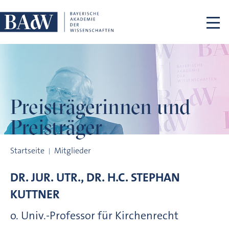
Navigation überspringen
Preisträgerinnen
und
Preisträger
Preisträgerinnen und Preisträger
Startseite
Mitglieder
DR. JUR. UTR., DR. H.C.
STEPHAN
KUTTNER
o. Univ.-Professor für Kirchenrecht