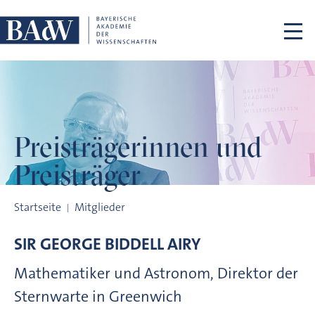
Navigation überspringen
Preisträgerinnen
und
Preisträger
Preisträgerinnen und Preisträger
Startseite
Mitglieder
SIR GEORGE BIDDELL
AIRY
Mathematiker und Astronom, Direktor der
Sternwarte in Greenwich