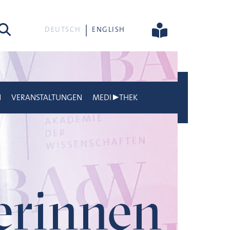
he
DEUTSCH
ENGLISH
N
VERANSTALTUNGEN
MEDI▶THEK
gerinnen