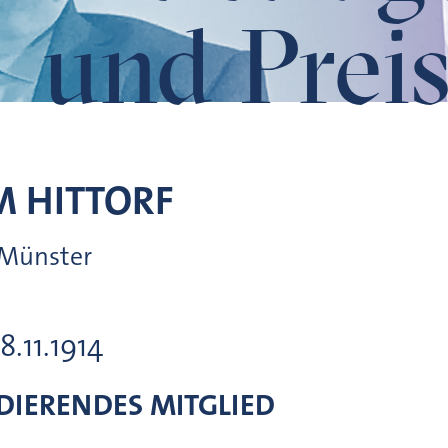
und Preis
M
HITTORF
, Münster
8.11.1914
IERENDES MITGLIED