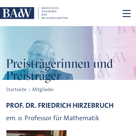
Navigation überspringen
Preisträgerinnen
und
Preisträger
Preisträgerinnen und Preisträger
Startseite
Mitglieder
PROF. DR.
FRIEDRICH
HIRZEBRUCH
em. o. Professor für Mathematik