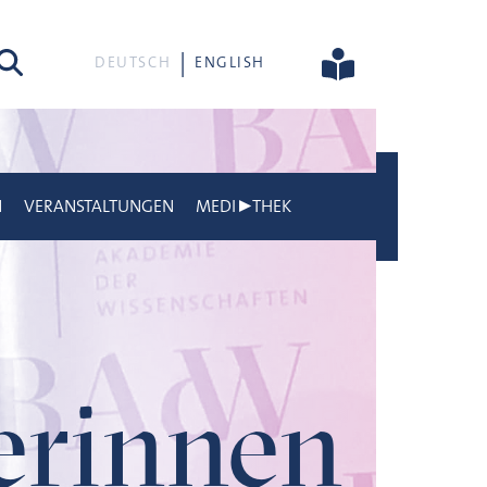
he
DEUTSCH
ENGLISH
N
VERANSTALTUNGEN
MEDI▶THEK
gerinnen