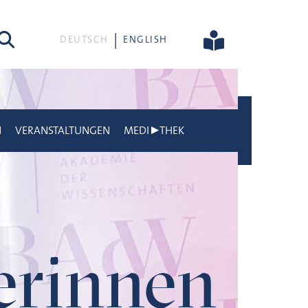
he
DEUTSCH
ENGLISH
N
VERANSTALTUNGEN
MEDI▶THEK
gerinnen