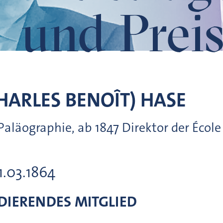
und Preis
HARLES BENOÎT)
HASE
Paläographie, ab 1847 Direktor der École
21.03.1864
IERENDES MITGLIED