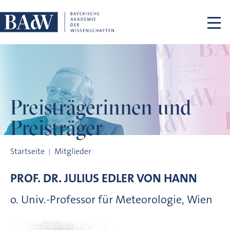
Navigation überspringen
Preisträgerinnen
und
Preisträger
Preisträgerinnen und Preisträger
Startseite
Mitglieder
PROF. DR.
JULIUS EDLER VON
HANN
o. Univ.-Professor für Meteorologie, Wien