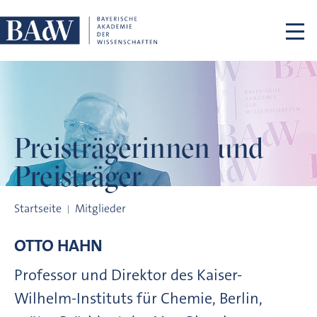
Navigation überspringen
Preisträgerinnen
und
Preisträger
Preisträgerinnen und Preisträger
Startseite
Mitglieder
OTTO
HAHN
Professor und Direktor des Kaiser-
Wilhelm-Instituts für Chemie, Berlin,