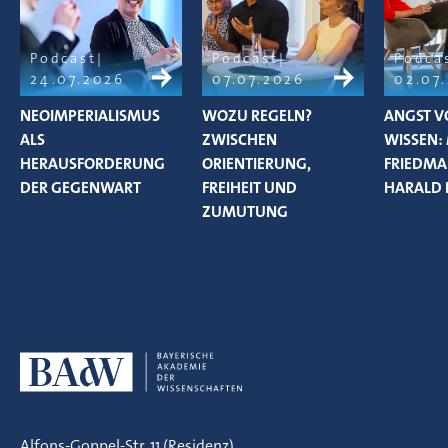
Podcast
Podcast
Podca
24.07.2026
07.07.2026
02.07
NEOIMPERIALISMUS
WOZU REGELN?
ANGST V
ALS
ZWISCHEN
WISSEN:
HERAUSFORDERUNG
ORIENTIERUNG,
FRIEDM
DER GEGENWART
FREIHEIT UND
HARALD 
ZUMUTUNG
Alfons-Goppel-Str. 11 (Residenz)