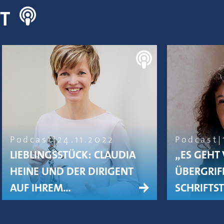
NT
Podcast
24.11.2022
Podcast
LIEBLINGSSTÜCK: CLAUDIA
„ES GEHT 
HEINE UND DER DIRIGENT
ÜBERGRIFF
AUF IHREM…
SCHRIFTS