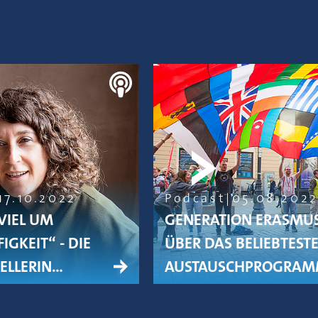
17.10.2022
Podcast
05.08.202
VIEL UM
GENERATION ERASMU
IGKEIT“ - DIE
ÜBER DAS BELIEBTEST
TELLERIN…
AUSTAUSCHPROGRA