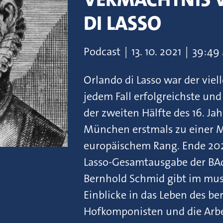
DI LASSO
Podcast
|
13.
10.
2021
|
39:49
Orlando di Lasso war der viel
jedem Fall erfolgreichste u
der zweiten Hälfte des 16. Ja
München erstmals zu einer M
europäischem Rang. Ende 202
Lasso-Gesamtausgabe der BAd
Bernhold Schmid gibt im mus
Einblicke in das Leben des 
Hofkomponisten und die Arb