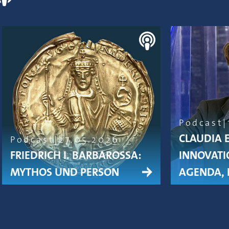
Podcast
CLAUDIA 
Podcast
27.05.2026
FRIEDRICH I. BARBAROSSA:
INNOVATI
MYTHOS UND PERSON
AGENDA, 