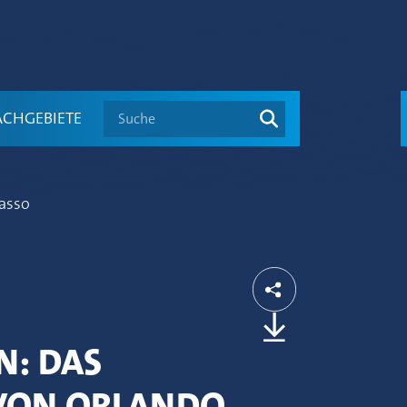
Suche
ACHGEBIETE
asso
N: DAS
VON ORLANDO