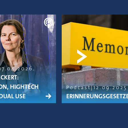
17.04.2026
ECKERT:
ON, HIGHTECH
Podcast
12.09.2025
DUAL USE
ERINNERUNGSGESETZ