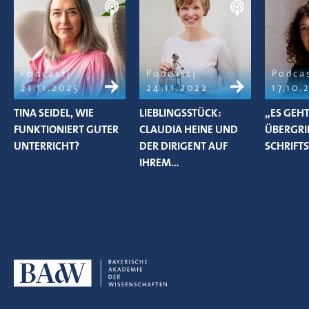
Podcast
Podcast
Podca
21.11.2025
24.11.2022
17.10.
TINA SEIDEL, WIE
LIEBLINGSSTÜCK:
„ES GEHT
FUNKTIONIERT GUTER
CLAUDIA HEINE UND
ÜBERGRIF
UNTERRICHT?
DER DIRIGENT AUF
SCHRIFT
IHREM…