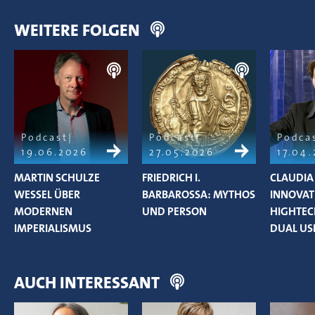
WEITERE FOLGEN
Podcast
Podcast
Podca
19.06.2026
27.05.2026
17.04
MARTIN SCHULZE
FRIEDRICH I.
CLAUDIA
WESSEL ÜBER
BARBAROSSA: MYTHOS
INNOVAT
MODERNEN
UND PERSON
HIGHTEC
IMPERIALISMUS
DUAL US
AUCH INTERESSANT