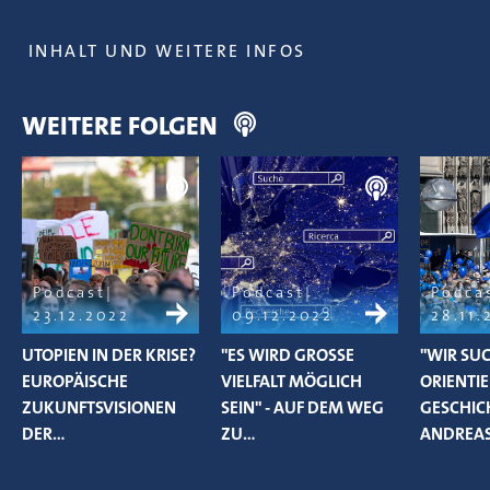
INHALT UND WEITERE INFOS
WEITERE FOLGEN
Podcast
Podcast
Podca
23.12.2022
09.12.2022
28.11.
UTOPIEN IN DER KRISE?
"ES WIRD GROSSE V
"WIR SU
EUROPÄISCHE
IELFALT MÖGLICH S
ORIENTI
ZUKUNFTSVISIONEN
EIN" - AUF DEM WEG Z
GESCHICH
DER…
U…
ANDREA