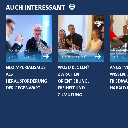
AUCH INTERESSANT
Podcast
Podcast
Podca
24.07.2026
07.07.2026
02.07
NEOIMPERIALISMUS
WOZU REGELN?
ANGST V
ALS
ZWISCHEN
WISSEN:
HERAUSFORDERUNG
ORIENTIERUNG,
FRIEDM
DER GEGENWART
FREIHEIT UND
HARALD 
ZUMUTUNG