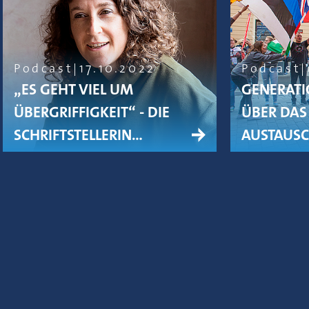
Podcast
17.10.2022
Podcast
„ES GEHT VIEL UM
GENERATI
ÜBERGRIFFIGKEIT“ - DIE
ÜBER DAS 
SCHRIFTSTELLERIN…
AUSTAUS