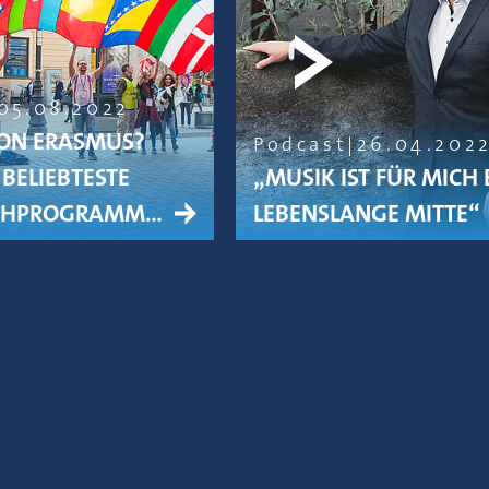
05.08.2022
ON ERASMUS?
Podcast
26.04.202
BELIEBTESTE
„MUSIK IST FÜR MICH 
CHPROGRAMM…
LEBENSLANGE MITTE“