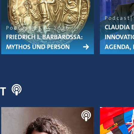
Podcast
CLAUDIA 
Podcast
27.05.2026
FRIEDRICH I. BARBAROSSA:
INNOVATI
MYTHOS UND PERSON
AGENDA, 
NT