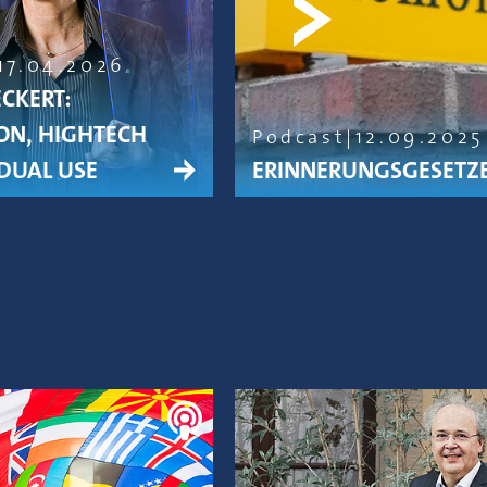
17.04.2026
ECKERT:
ON, HIGHTECH
Podcast
12.09.2025
DUAL USE
ERINNERUNGSGESETZ