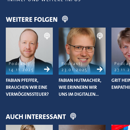
WEITERE FOLGEN
Podcast
Podcast
Podca
14.11.2025
23.01.2025
27.11.
FABIAN PFEFFER,
FABIAN HUTMACHER,
GRIT HE
BRAUCHEN WIR EINE
WIE ERINNERN WIR
EMPATHI
VERMÖGENSSTEUER?
UNS IM DIGITALEN…
AUCH INTERESSANT