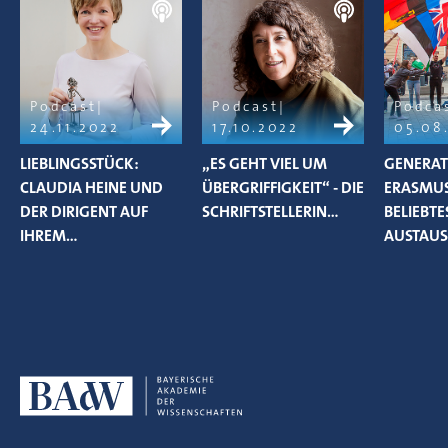
Podcast
Podcast
Podca
24.11.2022
17.10.2022
05.08
LIEBLINGSSTÜCK:
„ES GEHT VIEL UM
GENERAT
CLAUDIA HEINE UND
ÜBERGRIFFIGKEIT“ - DIE
ERASMUS
DER DIRIGENT AUF
SCHRIFTSTELLERIN…
BELIEBTE
IHREM…
AUSTAU