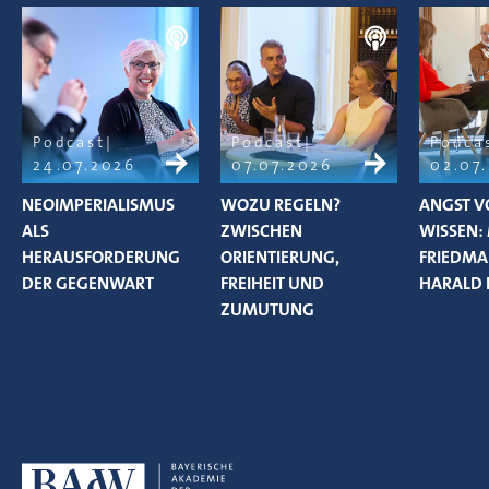
Podcast
Podcast
Podca
24.07.2026
07.07.2026
02.07
NEOIMPERIALISMUS
WOZU REGELN?
ANGST V
ALS
ZWISCHEN
WISSEN:
HERAUSFORDERUNG
ORIENTIERUNG,
FRIEDM
DER GEGENWART
FREIHEIT UND
HARALD 
ZUMUTUNG