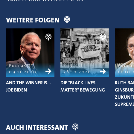
WEITERE FOLGEN
Podcast
Podcast
Podca
09.11.2020
28.10.2020
12.10
AND THE WINNER IS...
DIE "BLACK LIVES
RUTH BA
JOE BIDEN
MATTER" BEWEGUNG
GINSBUR
ZUKUNFT
SUPREME
AUCH INTERESSANT