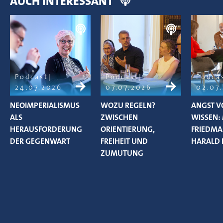
AUCH INTERESSANT
Podcast
Podcast
Podca
24.07.2026
07.07.2026
02.07
NEOIMPERIALISMUS
WOZU REGELN?
ANGST V
ALS
ZWISCHEN
WISSEN:
HERAUSFORDERUNG
ORIENTIERUNG,
FRIEDM
DER GEGENWART
FREIHEIT UND
HARALD 
ZUMUTUNG