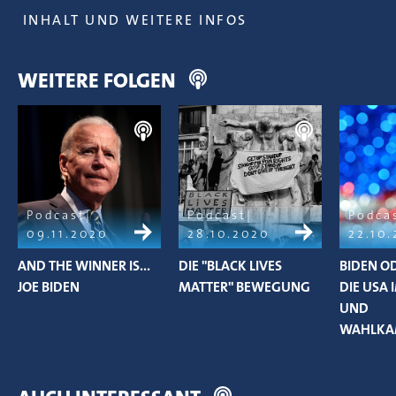
INHALT UND WEITERE INFOS
WEITERE FOLGEN
Podcast
Podcast
Podca
09.11.2020
28.10.2020
22.10
AND THE WINNER IS...
DIE "BLACK LIVES
BIDEN O
JOE BIDEN
MATTER" BEWEGUNG
DIE USA 
UND
WAHLKA