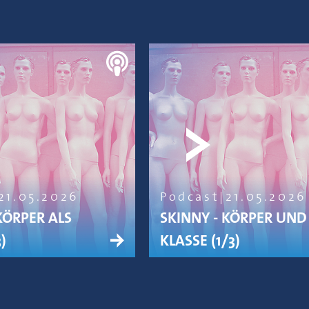
21.05.2026
Podcast
21.05.2026
KÖRPER ALS
SKINNY - KÖRPER UND
)
KLASSE (1/3)