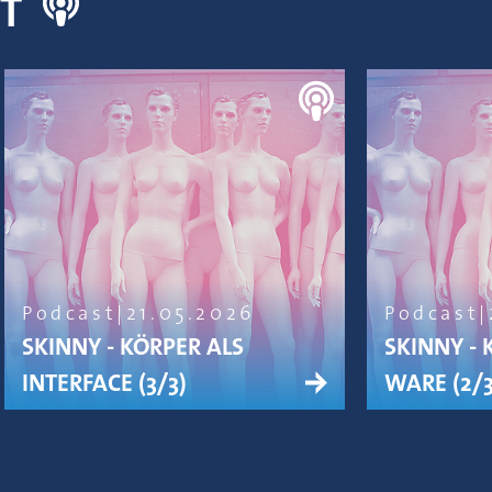
NT
Podcast
21.05.2026
Podcast
SKINNY - KÖRPER ALS
SKINNY - 
INTERFACE (3/3)
WARE (2/3