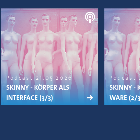
Podcast
21.05.2026
Podcast
SKINNY - KÖRPER ALS
SKINNY - 
INTERFACE (3/3)
WARE (2/3