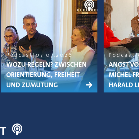
Podcast
07.07.2026
Podcast
WOZU REGELN? ZWISCHEN
ANGST VO
ORIENTIERUNG, FREIHEIT
MICHEL F
UND ZUMUTUNG
HARALD L
NT