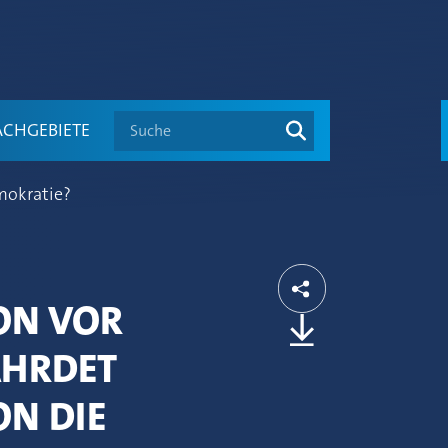
Suche
ACHGEBIETE
mokratie?
ON VOR
ÄHRDET
N DIE