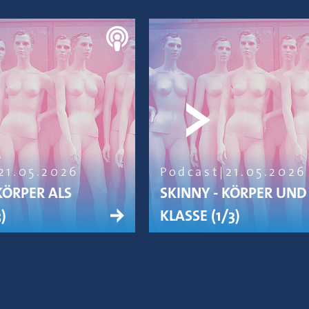
21.05.2026
Podcast
21.05.2026
KÖRPER ALS
SKINNY - KÖRPER UND
)
KLASSE (1/3)